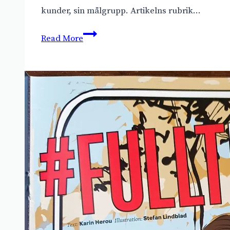
kunder, sin målgrupp. Artikelns rubrik…
5
Read More
illustrationer
till
tidskrifterna
Motdrag
och
ACCENT,
Movendi
Sverige,