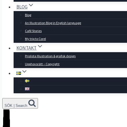
BLOG
Blog
An Illustration Blog in English language
Café Stories
My trip to Corel
KONTAKT
Prislista Illustration & grafisk design
Upphovsrätt – Copyright
SÖK | Search