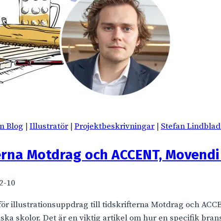
on Blog
|
Illustratör
|
Projektbeskrivningar
|
Stefan Lindblad 
ifterna Motdrag och ACCENT, Movendi
2-10
 illustrationsuppdrag till tidskrifterna Motdrag och ACCEN
ka skolor. Det är en viktig artikel om hur en specifik bransc