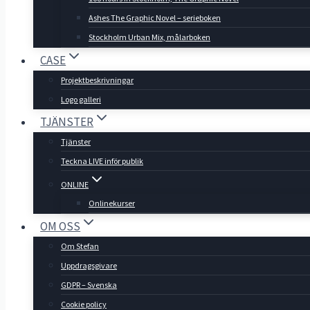
Ashes The Graphic Novel – serieboken
Stockholm Urban Mix, målarboken
CASE
Projektbeskrivningar
Logo galleri
TJÄNSTER
Tjänster
Teckna LIVE inför publik
ONLINE
Onlinekurser
OM OSS
Om Stefan
Uppdragsgivare
GDPR – Svenska
Cookie policy