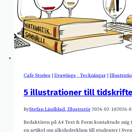
Cafe Stories
|
Drawings - Teckningar
|
Illustrati
5 illustrationer till tidskr
By
Stefan Lindblad, Illustratör
2026-02-10
2026-0
Redaktören på A4 Text & Form kontaktade mig för
en artikel om alkoholreklam till studenter i Svens