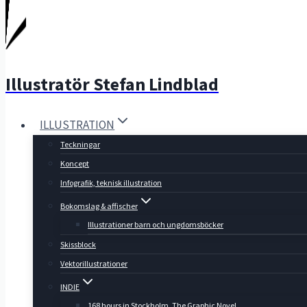
Illustratör Stefan Lindblad
ILLUSTRATION
Teckningar
Koncept
Infografik, teknisk illustration
Bokomslag & affischer
Illustrationer barn och ungdomsböcker
Skissblock
Vektorillustrationer
INDIE
168 hours in Stockholm, The Graphic Novel