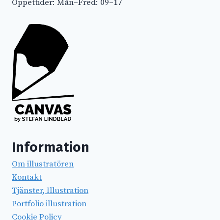
Öppettider: Mån–Fred: 09–17
alternativ
till
bättre
batterier
Information
Om illustratören
Kontakt
Tjänster, Illustration
Portfolio illustration
Cookie Policy