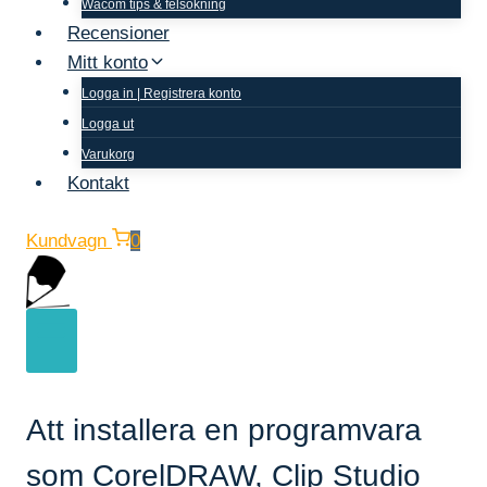
Wacom tips & felsökning
Recensioner
Mitt konto
Logga in | Registrera konto
Logga ut
Varukorg
Kontakt
Kundvagn
0
Att installera en programvara
som CorelDRAW, Clip Studio