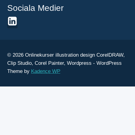
Sociala Medier
© 2026 Onlinekurser illustration design CorelDRAW,
Clip Studio, Corel Painter, Wordpress - WordPress
Theme by
Kadence WP
Onlinekurser
Toggle
Om oss
child
Om Stefan Lindblad illustratör
menu
Integritetspolicy GDPR