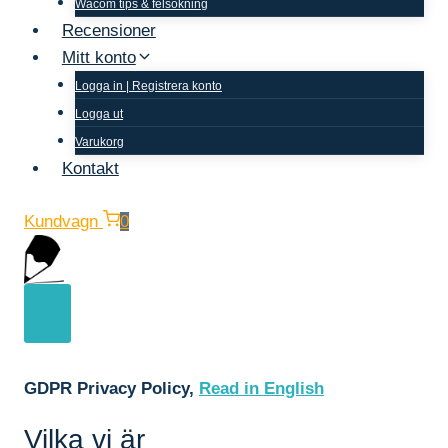
Wacom tips & felsökning
Recensioner
Mitt konto
Logga in | Registrera konto
Logga ut
Varukorg
Kontakt
Kundvagn
0
GDPR Privacy Policy,
Read in English
Vilka vi är