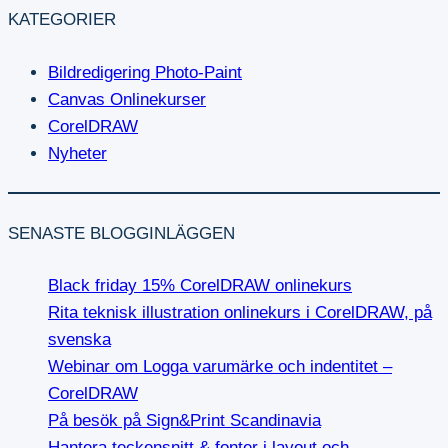
KATEGORIER
Bildredigering Photo-Paint
Canvas Onlinekurser
CorelDRAW
Nyheter
SENASTE BLOGGINLÄGGEN
Black friday 15% CorelDRAW onlinekurs
Rita teknisk illustration onlinekurs i CorelDRAW, på
svenska
Webinar om Logga varumärke och indentitet –
CorelDRAW
På besök på Sign&Print Scandinavia
Hantera teckensnitt & fonter i layout och