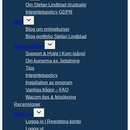
menu
Om Stefan Lindblad illustratör
Integritetspolicy GDPR
Toggle
Blog
child
menu
Blog om onlinekurser
Blog portfolio Stefan Lindblad
Toggle
Support | Hjälp
child
menu
Support & Hjälp | Kom igång!
Om kurserna ex. betalning
Tips
Integritetspolicy
Installation av program
Vanliga frågor – FAQ
Wacom tips & felsökning
Recensioner
Toggle
Mitt konto
child
menu
Logga in | Registrera konto
Logga ut