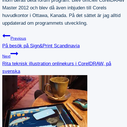
inom deras beta forum program. Blev officiell CorelDRAW
Master 2012 och blev då även inbjuden till Corels
huvudkontor i Ottawa, Kanada. På det sättet är jag alltid
uppdaterad om programmets utveckling.
Inläggsnavigering
Previous
På besök på Sign&Print Scandinavia
Next
Rita teknisk illustration onlinekurs i CorelDRAW, på
svenska