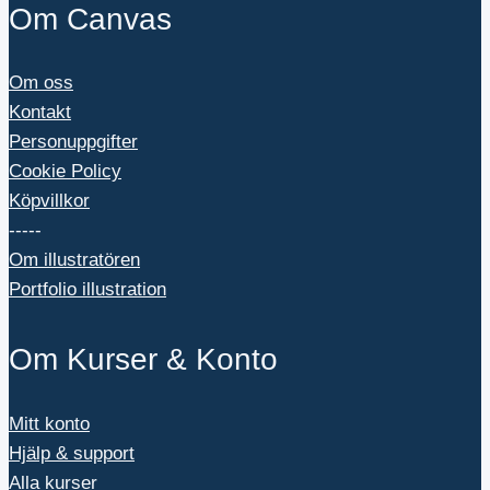
Om Canvas
Om oss
Kontakt
Personuppgifter
Cookie Policy
Köpvillkor
-----
Om illustratören
Portfolio illustration
Om Kurser & Konto
Mitt konto
Hjälp & support
Alla kurser