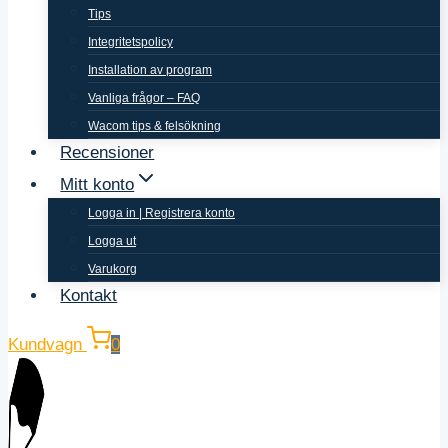
Tips
Integritetspolicy
Installation av program
Vanliga frågor – FAQ
Wacom tips & felsökning
Recensioner
Mitt konto
Logga in | Registrera konto
Logga ut
Varukorg
Kontakt
Kundvagn
0